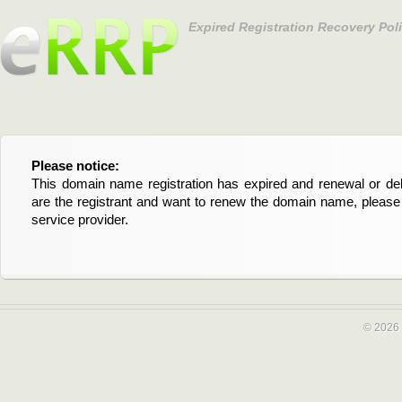
Expired Registration Recovery Pol
Please notice:
Bitte beachten Sie:
This domain name registration has expired and renewal or dele
Diese Domainregistrierung ist abgelaufen und die Verläng
are the registrant and want to renew the domain name, please 
Domain stehen an. Wenn Sie der Registrant sind und di
service provider.
verlängern möchten, kontaktieren Sie bitte Ihren Service-Provid
© 2026