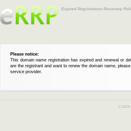
Expired Registration Recovery Pol
Please notice:
Bitte beachten Sie:
This domain name registration has expired and renewal or dele
Diese Domainregistrierung ist abgelaufen und die Verläng
are the registrant and want to renew the domain name, please 
Domain stehen an. Wenn Sie der Registrant sind und di
service provider.
verlängern möchten, kontaktieren Sie bitte Ihren Service-Provid
© 2026