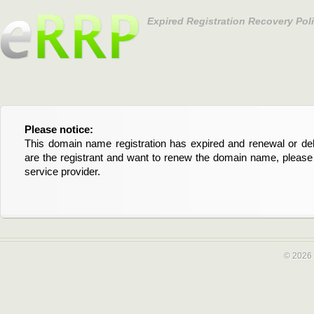
Expired Registration Recovery Pol
Please notice:
Bitte beachten Sie:
This domain name registration has expired and renewal or dele
Diese Domainregistrierung ist abgelaufen und die Verläng
are the registrant and want to renew the domain name, please 
Domain stehen an. Wenn Sie der Registrant sind und di
service provider.
verlängern möchten, kontaktieren Sie bitte Ihren Service-Provid
© 2026